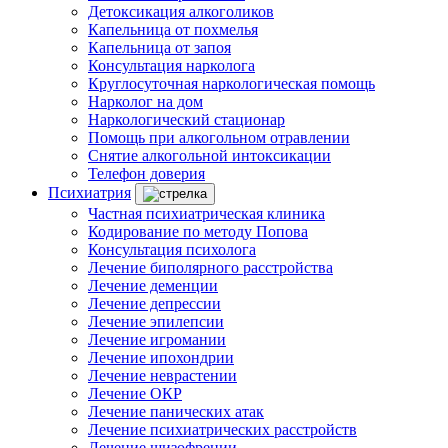
Детоксикация алкоголиков
Капельница от похмелья
Капельница от запоя
Консультация нарколога
Круглосуточная наркологическая помощь
Нарколог на дом
Наркологический стационар
Помощь при алкогольном отравлении
Снятие алкогольной интоксикации
Телефон доверия
Психиатрия
Частная психиатрическая клиника
Кодирование по методу Попова
Консультация психолога
Лечение биполярного расстройства
Лечение деменции
Лечение депрессии
Лечение эпилепсии
Лечение игромании
Лечение ипохондрии
Лечение неврастении
Лечение ОКР
Лечение панических атак
Лечение психиатрических расстройств
Лечение шизофрении