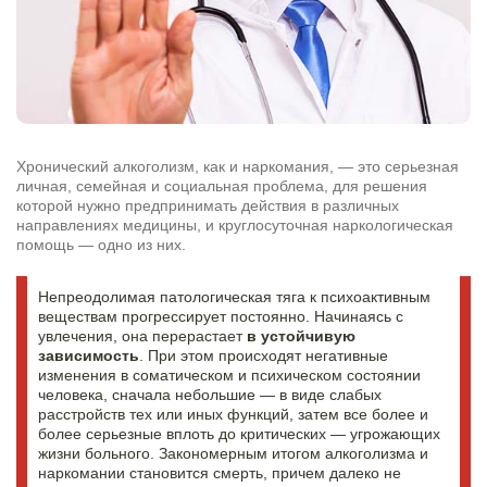
Хронический алкоголизм, как и наркомания, — это серьезная
личная, семейная и социальная проблема, для решения
которой нужно предпринимать действия в различных
направлениях медицины, и круглосуточная наркологическая
помощь — одно из них.
Непреодолимая патологическая тяга к психоактивным
веществам прогрессирует постоянно. Начинаясь с
Задать вопрос
увлечения, она перерастает
в устойчивую
зависимость
. При этом происходят негативные
Задайте свой вопрос и мы ответим вам
изменения в соматическом и психическом состоянии
Бесплатная консультация
человека, сначала небольшие — в виде слабых
расстройств тех или иных функций, затем все более и
Оставьте данные и мы вам перезвоним!
более серьезные вплоть до критических — угрожающих
жизни больного. Закономерным итогом алкоголизма и
Поиск по сайту
Выбор города
наркомании становится смерть, причем далеко не