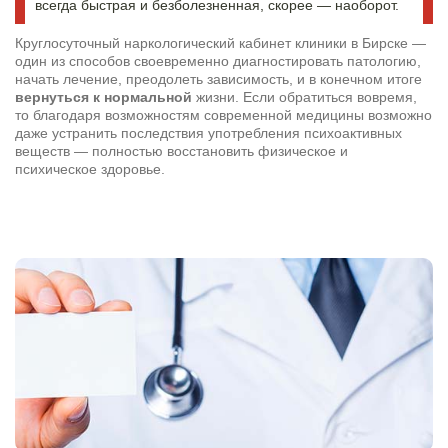
всегда быстрая и безболезненная, скорее — наоборот.
Круглосуточный наркологический кабинет клиники в Бирске —
один из способов своевременно диагностировать патологию,
Результаты поиска (0)
начать лечение, преодолеть зависимость, и в конечном итоге
Нажимая кнопку я соглашаюсь с
политикой конфиденциальности
вернуться к нормальной
жизни. Если обратиться вовремя,
и
пользовательским соглашением
то благодаря возможностям современной медицины возможно
Вызвать специалиста
даже устранить последствия употребления психоактивных
Нажимая кнопку я соглашаюсь с
политикой конфиденциальности
веществ — полностью восстановить физическое и
и
пользовательским соглашением
психическое здоровье.
Отправить