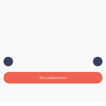
Главный врач, терапевт, высшая
Должность:
категория
19 лет
Стаж:
Все специалисты