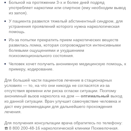
Больной на протяжении 3-х и более дней подряд
употребляет наркотики или спиртное (ему необходим вывод
из запоя).
У пациента развился тяжелый абстинентный синдром, для
Результаты поиска (0)
Нажимая кнопку я соглашаюсь с
политикой конфиденциальности
устранения проявлений которого нужна наркологическая
и
пользовательским соглашением
помощь.
Вызвать специалиста
Из-за попытки прекратить прием наркотических веществ
Нажимая кнопку я соглашаюсь с
политикой конфиденциальности
развилась ломка, которая сопровождается интенсивными
и
пользовательским соглашением
болевыми ощущениями и ухудшением
Отправить
психоэмоционального состояния.
Человек хочет получить анонимную медицинскую помощь, к
примеру, кодирование.
Для большей части пациентов лечение в стационарных
условиях — то, на что они никогда не согласятся из-за
отсутствия времени или риска огласки ситуации. Поэтому
анонимный вызов нарколога на дом —
оптимальный
выход
из данной ситуации. Врач улучшит самочувствие человека и
даст ему рекомендации для дальнейшего прохождения
лечения.
Для получения консультации врача обратитесь по телефону:
☎️
8 800 200-48-16
наркологической клиники Похмелочная.