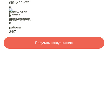
Контакты
лет в наркологии
и психотерапии
анонимность
и работа 24/7
8 800 200-48-16
Бесплатно по РФ
Вызвать специалиста
Получить консультацию
ООО «Медицинская компания «Наркологический центр»
г. Бирск, Коммунистическая ул., 120
Электронная почта:
info@mk-narkolog-centr