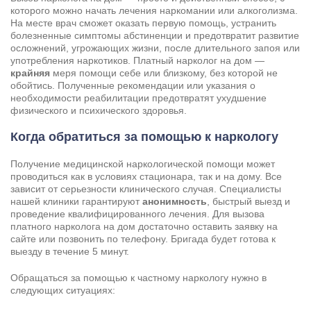
которого можно начать лечения наркомании или алкоголизма.
На месте врач сможет оказать первую помощь, устранить
болезненные симптомы абстиненции и предотвратит развитие
осложнений, угрожающих жизни, после длительного запоя или
употребления наркотиков. Платный нарколог на дом —
крайняя
меря помощи себе или близкому, без которой не
обойтись. Полученные рекомендации или указания о
необходимости реабилитации предотвратят ухудшение
физического и психического здоровья.
Когда обратиться за помощью к наркологу
Получение медицинской наркологической помощи может
проводиться как в условиях стационара, так и на дому. Все
зависит от серьезности клинического случая. Специалисты
нашей клиники гарантируют
анонимность
, быстрый выезд и
Задать вопрос
проведение квалифицированного лечения. Для вызова
платного нарколога на дом достаточно оставить заявку на
Задайте свой вопрос и мы ответим вам
сайте или позвонить по телефону. Бригада будет готова к
Бесплатная консультация
выезду в течение 5 минут.
Оставьте данные и мы вам перезвоним!
Обращаться за помощью к частному наркологу нужно в
следующих ситуациях:
Поиск по сайту
Выбор города