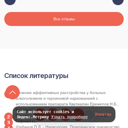
Все отзывы
Список литературы
Лечение аффективных расстройства у больных
алкоголизмом и героиновой наркоманией с
использованием препарата Кветиапин Ережепов Н.Б.,
Кусаинов А.А.
Сайт использует cookies и
Понятно
Основы наркологии Буркин М.М., Горанская С.В.
Яндекс.Метрику
Узнать подробнее
Гофман А.Г. - Клиническая наркология
Шабанов П.Д. - Наркология. Практическое руководство