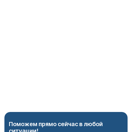
Глюкометр
Исключение скачков сахара как причины бреда.
ЭКГ-аппарат
Проверка сердца перед назначением психотропов.
Когнитивные тесты
Блиц-опрос для проверки памяти и ориентации.
Поможем прямо сейчас в любой
ситуации!