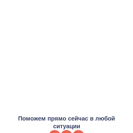
Экспресс помощь
от 3 500 ₽
Заказать услугу
Программа вывод из запоя
от 7 000 ₽
Заказать услугу
Максимальная программа с вызовом нарколога
от 12 000 ₽
Заказать услугу
Программа с сопровождением психотерапевта
от 6 000 ₽
Заказать услугу
Поможем прямо сейчас в любой
ситуации