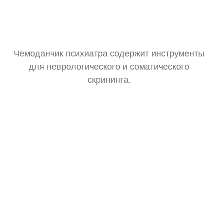
Чемоданчик психиатра содержит инструменты
для неврологического и соматического
скрининга.
Тонометр
Замер давления для оценки общего состояния.
Стетоскоп
Базовая аускультация перед выпиской рецептов.
Зрачковый фонарик
Тест реакции зрачков на свет.