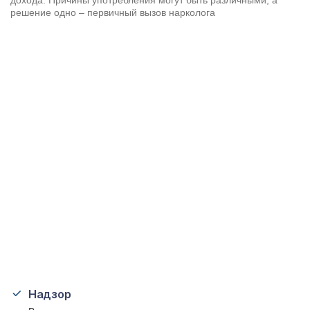
дохода. Причины употребления могут быть различными, а
решение одно – первичный вызов нарколога
Надзор