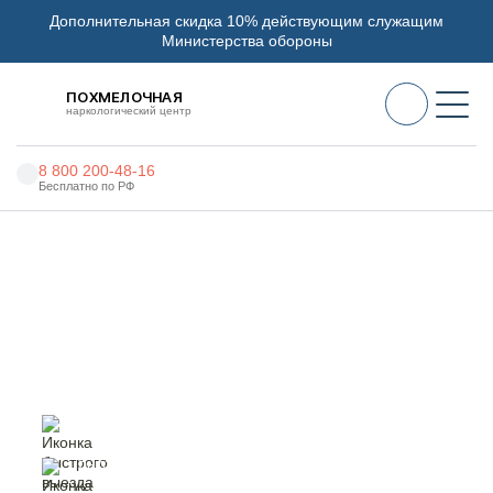
Дополнительная скидка 10% действующим служащим
Министерства обороны
ПОХМЕЛОЧНАЯ
наркологический центр
8 800 200-48-16
Бесплатно по РФ
Алкоголизм
Главная
Услуги
Нарколог на дом
Наркомания
Наркология
Нарколог на дом в Бирске
Психиатрия
Реабилитация
Цены
быстрый выезд
специалиста
О нас