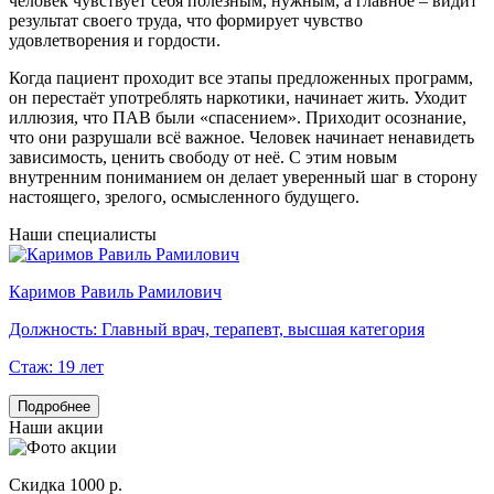
человек чувствует себя полезным, нужным, а главное – видит
результат своего труда, что формирует чувство
удовлетворения и гордости.
Когда пациент проходит все этапы предложенных программ,
он перестаёт употреблять наркотики, начинает жить. Уходит
иллюзия, что ПАВ были «спасением». Приходит осознание,
что они разрушали всё важное. Человек начинает ненавидеть
зависимость, ценить свободу от неё. С этим новым
внутренним пониманием он делает уверенный шаг в сторону
настоящего, зрелого, осмысленного будущего.
Наши специалисты
Каримов Равиль Рамилович
Г
Должность:
Главный врач, терапевт, высшая категория
Стаж:
19 лет
Подробнее
Наши акции
Скидка 1000 р.
Н