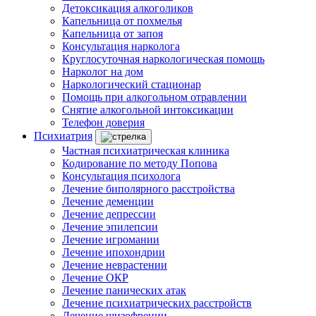
Детоксикация алкоголиков
Капельница от похмелья
Капельница от запоя
Консультация нарколога
Круглосуточная наркологическая помощь
Нарколог на дом
Наркологический стационар
Помощь при алкогольном отравлении
Снятие алкогольной интоксикации
Телефон доверия
Психиатрия
Частная психиатрическая клиника
Кодирование по методу Попова
Консультация психолога
Лечение биполярного расстройства
Лечение деменции
Лечение депрессии
Лечение эпилепсии
Лечение игромании
Лечение ипохондрии
Лечение неврастении
Лечение ОКР
Лечение панических атак
Лечение психиатрических расстройств
Лечение шизофрении