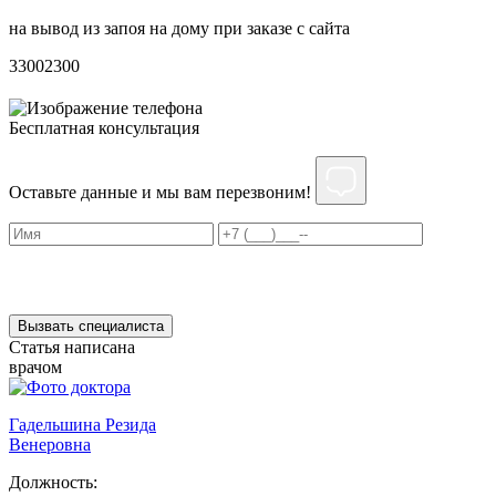
на вывод из запоя на дому при заказе с сайта
С
3300
2300
3
Бесплатная консультация
Оставьте данные и мы вам перезвоним!
Нажимая на кнопку ”Отправить”, Вы даёте своё
согласие
на
обработку персональных данных
Вызвать специалиста
Статья написана
врачом
Гадельшина Резида
Венеровна
Должность: