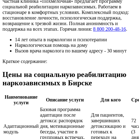
Частная клиника «Похмелочная» предлагает программу
социальной реабилитации наркозависимых. Работаем в
стационаре в комфортных условиях. Комплексный подход:
восстановление личности, психологическая поддержка,
возвращение к трезвой жизни. Полная анонимность и
поддержка на всех этапах. Горячая линия:
8 800 200-48-16
.
14 лет опыта в наркологии и психотерапии
Наркологическая помощь на дому
Вызов врача нарколога по вашему адресу - 30 минут
Краткое содержание:
Цены на социальную реабилитацию
наркозависимых в Бирске
Наименование
Описание услуги
Для кого
Ср
услуги
Базовая программа
адаптации после
Для пациентов,
детокса: распорядок
завершивших
72
Адаптационный
дня, мотивационные
детоксикацию и
час
модуль
беседы, участие в
готовых к
(3
групповых встречах.
переходу на
дня