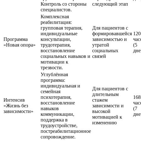
Контроль со стороны
следующий этап
специалистов.
Комплексная
реабилитация:
групповая терапия,
Для пациентов с
индивидуальные
формировавшейся
120
Программа
консультации,
зависимостью и
час
«Новая опора»
трудотерапия,
утратой
(5
восстановление
социальных
дне
социальных навыков и
связей
мотивации к
трезвости.
Углублённая
программа:
индивидуальная и
Для пациентов с
семейная
длительным
психотерапия,
168
Интенсив
стажем
восстановление
час
«Жизнь без
зависимости и
навыков
(7
зависимости»
высокой
коммуникации,
дне
мотивацией к
поддержка в
изменению
трудоустройстве,
постреабилитационное
сопровождение.