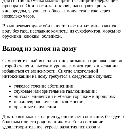
Для снятия похмелья можно принять аспиринсодержащие
препараты. Они разжижают кровь, насыщают кровь
кислородом, улучшают общее самочувствие уже через
несколько часов.
Врачи рекомендуют обильное теплое питье: минеральную
воду без газа, несладкие компоты из сухофруктов, морсы из
брусники, клюквы, облепихи.
Вывод из запоя на дому
Самостоятельный вывод из запоя возможен при алкоголизме
второй степени, высоком уровне самоконтроля и желании
избавиться от зависимости. Снятие алкогольной
интоксикации на дому требуется в следующих случаях:
тяжелое течение абстиненции;
слуховые или зрительные галлюцинации;
эпизоды эпилепсии и «белой горячки» в прошлом;
психоневрологические осложнения;
органные нарушения.
Доктор выезжает к пациенту, оценивает состояние, беседует с
больным или его родственниками. Если состояние
удовлетворительное, угрозы развития психозов и