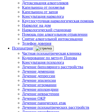
Детоксикация алкоголиков
Капельница от похмелья
Капельница от запоя
Консультация нарколога
Круглосуточная наркологическая помощь
Нарколог на дом
Наркологический стационар
Помощь при алкогольном отравлении
Снятие алкогольной интоксикации
Телефон доверия
Психиатрия
Частная психиатрическая клиника
Кодирование по методу Попова
Консультация психолога
Лечение биполярного расстройства
Лечение деменции
Лечение депрессии
Лечение эпилепсии
Лечение игромании
Лечение ипохондрии
Лечение неврастении
Лечение ОКР
Лечение панических атак
Лечение психиатрических расстройств
Лечение шизофрении