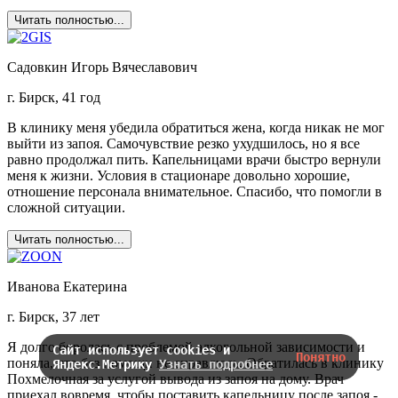
Читать полностью...
Садовкин Игорь Вячеславович
г. Бирск, 41 год
В клинику меня убедила обратиться жена, когда никак не мог
выйти из запоя. Самочувствие резко ухудшилось, но я все
равно продолжал пить. Капельницами врачи быстро вернули
меня к жизни. Условия в стационаре довольно хорошие,
отношение персонала внимательное. Спасибо, что помогли в
сложной ситуации.
Читать полностью...
Иванова Екатерина
г. Бирск, 37 лет
Я долго боролась с проблемой алкогольной зависимости и
Сайт использует cookies и
Понятно
поняла, что без помощи не справлюсь. Обратилась в клинику
Яндекс.Метрику
Узнать подробнее
Похмелочная за услугой вывода из запоя на дому. Врач
приехал вовремя, чтобы поставить капельницу после запоя -