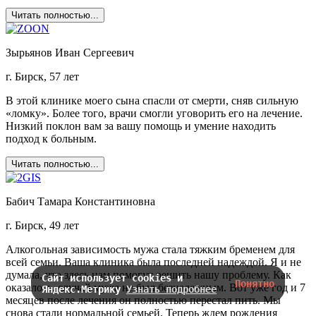
Читать полностью...
Зырьянов Иван Сергеевич
г. Бирск, 57 лет
В этой клинике моего сына спасли от смерти, сняв сильную
«ломку». Более того, врачи смогли уговорить его на лечение.
Низкий поклон вам за вашу помощь и умение находить
подход к больным.
Читать полностью...
Бабич Тамара Константиновна
г. Бирск, 49 лет
Алкогольная зависимость мужа стала тяжким бременем для
всей семьи. Ваша клиника была последней надеждой. Я и не
думала, что здесь нам помогут решить нашу проблему. Как
Сайт использует cookies и
Понятно
оказалось, случай мужа не был безнадежным. Вот уже год и 7
Яндекс.Метрику
Узнать подробнее
месяцев после лечения он полностью перестал пить. Мы
снова стали нормальной семьей. Теперь ждем рождения