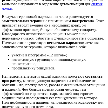
Больного направляют в отделение
детоксикации
для
снятия
ломки
.
В случае героиновой наркомании часто рекомендуется
заместительная терапия
с применением
налтрексона
. Этот
препарат вводят ежедневно в небольших дозах, он
эффективно противодействует абстинентному синдрому.
Благодаря его использованию пациент может вновь
нормально учиться, работать и функционировать в обществе.
Помимо этого, существует
несколько вариантов
лечения
зависимости от героина, которые включают в себя:
участие в программе «12 шагов»;
интенсивную групповую и индивидуальную
психотерапию;
профилактику рецидивов.
На первом этапе врачи нашей клиники помогают
составить
программу
, мотивирующую пациента на избавление от
болезни. Это, прежде всего, работа с механизмами отрицаний
и иллюзий. Чем больше мотивирован человек, тем
эффективней он справится с наркоманией под строгим
медицинским наблюдением без принудительных методов.
При необходимости пациент направляется на
кодировку
для
получения нужного результата.