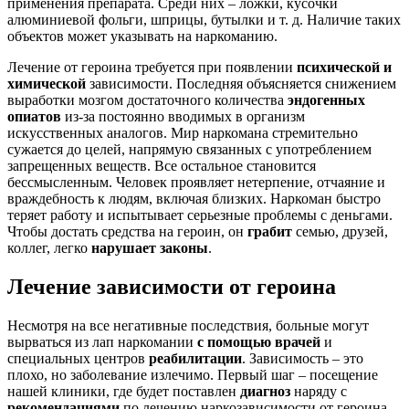
применения препарата. Среди них – ложки, кусочки
алюминиевой фольги, шприцы, бутылки и т. д. Наличие таких
объектов может указывать на наркоманию.
Лечение от героина требуется при появлении
психической и
химической
зависимости. Последняя объясняется снижением
выработки мозгом достаточного количества
эндогенных
опиатов
из-за постоянно вводимых в организм
искусственных аналогов. Мир наркомана стремительно
сужается до целей, напрямую связанных с употреблением
запрещенных веществ. Все остальное становится
бессмысленным. Человек проявляет нетерпение, отчаяние и
враждебность к людям, включая близких. Наркоман быстро
теряет работу и испытывает серьезные проблемы с деньгами.
Чтобы достать средства на героин, он
грабит
семью, друзей,
коллег, легко
нарушает законы
.
Лечение зависимости от героина
Несмотря на все негативные последствия, больные могут
вырваться из лап наркомании
с помощью врачей
и
специальных центров
реабилитации
. Зависимость – это
плохо, но заболевание излечимо. Первый шаг – посещение
нашей клиники, где будет поставлен
диагноз
наряду с
рекомендациями
по лечению наркозависимости от героина.