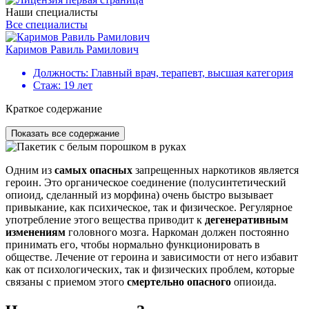
Наши специалисты
Все специалисты
Каримов Равиль Рамилович
Г
Должность:
Главный врач, терапевт, высшая категория
Стаж:
19 лет
Краткое содержание
Показать все содержание
Одним из
самых опасных
запрещенных наркотиков является
героин. Это органическое соединение (полусинтетический
опиоид, сделанный из морфина) очень быстро вызывает
привыкание, как психическое, так и физическое. Регулярное
употребление этого вещества приводит к
дегенеративным
изменениям
головного мозга. Наркоман должен постоянно
принимать его, чтобы нормально функционировать в
обществе. Лечение от героина и зависимости от него избавит
как от психологических, так и физических проблем, которые
связаны с приемом этого
смертельно опасного
опиоида.