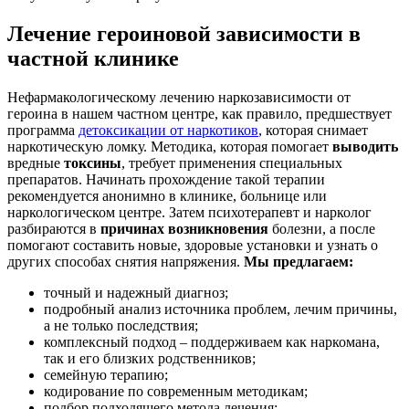
Лечение героиновой зависимости в
частной клинике
Нефармакологическому лечению наркозависимости от
героина в нашем частном центре, как правило, предшествует
программа
детоксикации от наркотиков
, которая снимает
наркотическую ломку. Методика, которая помогает
выводить
вредные
токсины
, требует применения специальных
препаратов. Начинать прохождение такой терапии
рекомендуется анонимно в клинике, больнице или
наркологическом центре. Затем психотерапевт и нарколог
разбираются в
причинах возникновения
болезни, а после
помогают составить новые, здоровые установки и узнать о
других способах снятия напряжения.
Мы предлагаем:
точный и надежный диагноз;
подробный анализ источника проблем, лечим причины,
а не только последствия;
комплексный подход – поддерживаем как наркомана,
так и его близких родственников;
семейную терапию;
кодирование по современным методикам;
подбор подходящего метода лечения;