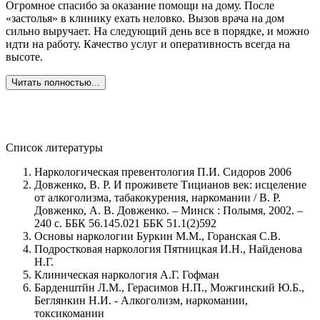
Огромное спасибо за оказание помощи на дому. После
З
«застолья» в клинику ехать неловко. Вызов врача на дом
о
сильно выручает. На следующий день все в порядке, и можно
о
идти на работу. Качество услуг и оперативность всегда на
б
высоте.
Ж
в
Читать полностью...
Список литературы
Наркологическая превентология П.И. Сидоров 2006
Довженко, В. Р. И проживете Тицианов век: исцеление
от алкоголизма, табакокурения, наркомании / В. Р.
Довженко, А. В. Довженко. – Минск : Полымя, 2002. –
240 с. ББК 56.145.021 ББК 51.1(2)592
Основы наркологии Буркин М.М., Горанская С.В.
Подростковая наркология Пятницкая И.Н., Найденова
Н.Г.
Клиническая наркология А.Г. Гофман
Барденштйн Л.М., Герасимов Н.П., Можгинский Ю.Б.,
Беглянкин Н.И. - Алкоголизм, наркомании,
токсикомании