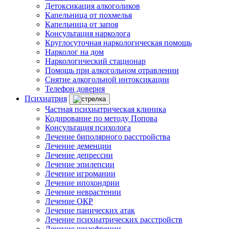
Детоксикация алкоголиков
Капельница от похмелья
Капельница от запоя
Консультация нарколога
Круглосуточная наркологическая помощь
Нарколог на дом
Наркологический стационар
Помощь при алкогольном отравлении
Снятие алкогольной интоксикации
Телефон доверия
Психиатрия
Частная психиатрическая клиника
Кодирование по методу Попова
Консультация психолога
Лечение биполярного расстройства
Лечение деменции
Лечение депрессии
Лечение эпилепсии
Лечение игромании
Лечение ипохондрии
Лечение неврастении
Лечение ОКР
Лечение панических атак
Лечение психиатрических расстройств
Лечение шизофрении