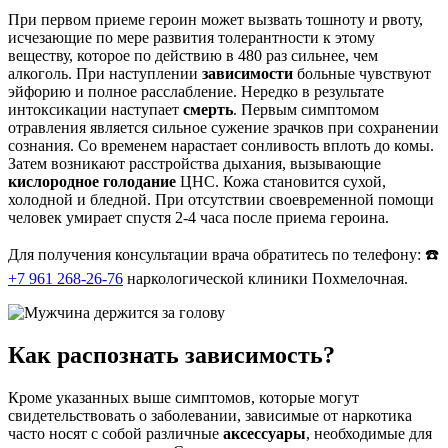
При первом приеме героин может вызвать тошноту и рвоту,
исчезающие по мере развития толерантности к этому
веществу, которое по действию в 480 раз сильнее, чем
алкоголь. При наступлении
зависимости
больные чувствуют
эйфорию и полное расслабление. Нередко в результате
интоксикации наступает
смерть
. Первым симптомом
отравления является сильное сужение зрачков при сохранении
сознания. Со временем нарастает сонливость вплоть до комы.
Затем возникают расстройства дыхания, вызывающие
кислородное голодание
ЦНС. Кожа становится сухой,
холодной и бледной. При отсутствии своевременной помощи
человек умирает спустя 2-4 часа после приема героина.
Для получения консультации врача обратитесь по телефону: ☎️
+7 961 268-26-76
наркологической клиники Похмелочная.
Как распознать зависимость?
Кроме указанных выше симптомов, которые могут
свидетельствовать о заболевании, зависимые от наркотика
часто носят с собой различные
аксессуары
, необходимые для