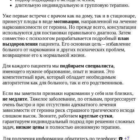
длительную индивидуальную и групповую терапию.
Уже первые встречи с врачом как на дому, так и в стационаре,
принесут плоды в виде
мотивации
, направленной на лечение
наркозависимости от героина. Но прежде всего, консультации
используются для постановки правильного диагноза. Затем
совместно с психологом разрабатывается подробный
план
выздоровления
пациента. Его основная цель – избавление
больного от наркомании и других психических проблем,
возвращение его к нормальной жизни.
Для каждого пациента мы
подбираем специалиста
,
имеющего нужное образование, опыт и знания. Это
компетентный врач, который обладает необходимым
авторитетом как для больного, так и его родственников.
Если вы заметили признаки наркомании у себя или близких,
не медлите
. Тяжелое заболевание, по отзывам, прогрессирует
очень быстро и при отсутствии адекватного лечения
зависимости от героина риск страшного трагического исхода
слишком высок. Звоните, работаем
круглые сутки
,
гарантируем индивидуальный подход при решении сложных
задач,
низкие цены
и полностью анонимную терапию.
Для получения информации обратитесь по телефону: ☎️
+7