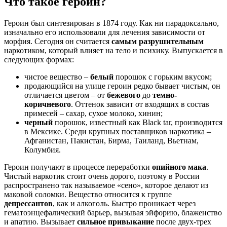
Что такое героин?
Героин был синтезирован в 1874 году. Как ни парадоксально,
изначально его использовали для лечения зависимости от
морфия. Сегодня он считается
самым разрушительным
наркотиком, который влияет на тело и психику. Выпускается в
следующих формах:
чистое вещество –
белый
порошок с горьким вкусом;
продающийся на улице героин редко бывает чистым, он
отличается цветом – от
бежевого
до
темно-
коричневого
. Оттенок зависит от входящих в состав
примесей – сахар, сухое молоко, хинин;
черный
порошок, известный как Black tar, производится
в Мексике. Среди крупных поставщиков наркотика –
Афганистан, Пакистан, Бирма, Таиланд, Вьетнам,
Колумбия.
Героин получают в процессе переработки
опийного мака
.
Чистый наркотик стоит очень дорого, поэтому в России
распространено так называемое «сено», которое делают из
маковой соломки. Вещество относится к группе
депрессантов
, как и алкоголь. Быстро проникает через
гематоэнцефалический барьер, вызывая эйфорию, блаженство
и апатию. Вызывает
сильное привыкание
после двух-трех